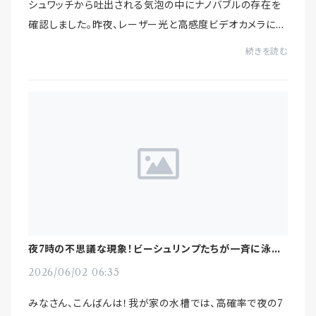
シュワッチから吐出される気泡の中にナノバブルの存在を
確認しました。昨夜、レーザー光と高感度ビデオカメラによ
り微細気泡の撮影を行いました。開発当初から、目に見え
続きを読む
ない（撮影もできない）ナノレベルの気泡...
夜7時の不思議な現象！ビーシュリンプたちが一斉に泳ぎ
出す理由とは？
2026/06/02 06:35
みなさん、こんばんは！我が家の水槽では、高確率で夜の7