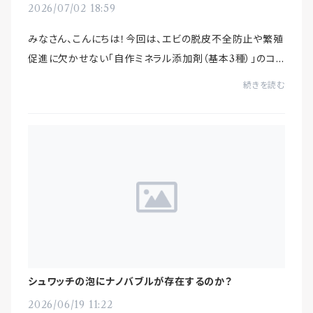
2026/07/02 18:59
みなさん、こんにちは！今回は、エビの脱皮不全防止や繁殖
促進に欠かせない「自作ミネラル添加剤（基本3種）」のコン
パクトな黄金レシピをご紹介します。🧪 500ml基準の配合
続きを読む
レシピ精製水（またはRO水）500mlに、...
シュワッチの泡にナノバブルが存在するのか？
2026/06/19 11:22