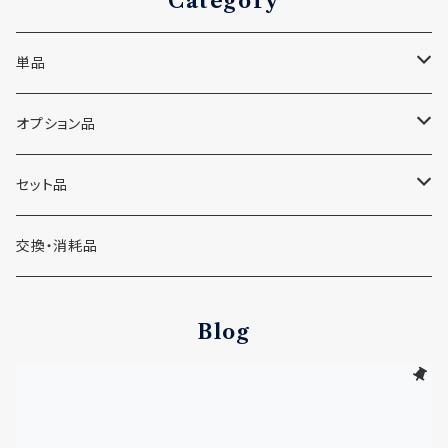
Category
単品
微細起泡性性ポンプ「シュワッチ」本体
オプション品
底面フィルター接続ブラケット
セット品
ニッソー バイオフィルター用接続ブラケット
スポンジフィルター
シュワッチ＋ニッソーバイオフィルター＋接続ブラケットセット
交換・消耗品
ジェックス マルチベースフィルター用接続ブラケット
メンテナンス用品
シュワッチ＋スポンジフィルターセット
Blog
水作 ボトムフィルター用接続ブラケット
コトブキ ボトムボックス用接続ブラケット