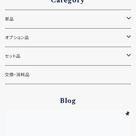
Category
単品
微細起泡性性ポンプ「シュワッチ」本体
オプション品
底面フィルター接続ブラケット
セット品
ニッソー バイオフィルター用接続ブラケット
スポンジフィルター
シュワッチ＋ニッソーバイオフィルター＋接続ブラケットセット
交換・消耗品
ジェックス マルチベースフィルター用接続ブラケット
メンテナンス用品
シュワッチ＋スポンジフィルターセット
Blog
水作 ボトムフィルター用接続ブラケット
コトブキ ボトムボックス用接続ブラケット