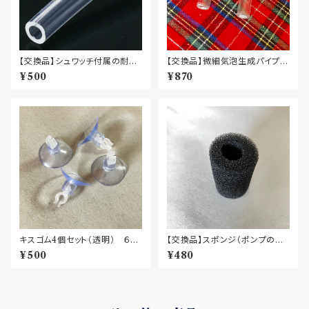
【交換品】シュワッチ付属の耐水
【交換品】微細気泡生成パイプ
性ポリウレタンチューブ 1m単位
（2本入り）
¥500
¥870
販売
キスゴム4個セット（透明） ６ｍ
【交換品】スポンジ（ポンプのス
ｍチューブ、パイプ固定用
トレーナー用）
¥500
¥480