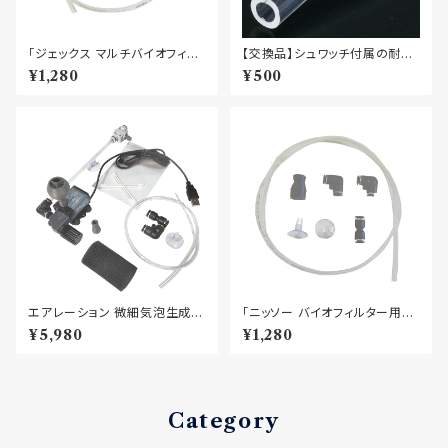
「ジェックス マルチバイオフィル
【交換品】シュワッチ付属の耐水
ター用」底面フィルター接続ブラ
性ポリウレタンチューブ 1m単位
¥1,280
¥500
ケット（送料無料）
販売
エアレーション 微細気泡生成ポ
「ニッソー バイオフィルター用」
ンプ 「シュワッチ」送料無料
底面フィルター接続ブラケット
¥5,980
¥1,280
（シュワッチ専用オプション）
Category