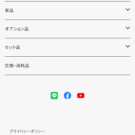
単品
微細起泡性性ポンプ「シュワッチ」本体
オプション品
底面フィルター接続ブラケット
セット品
ニッソー バイオフィルター用接続ブラケット
スポンジフィルター
シュワッチ＋ニッソーバイオフィルター＋接続ブラケットセット
交換・消耗品
ジェックス マルチベースフィルター用接続ブラケット
メンテナンス用品
シュワッチ＋スポンジフィルターセット
水作 ボトムフィルター用接続ブラケット
コトブキ ボトムボックス用接続ブラケット
プライバシーポリシー